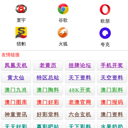
寰宇
谷歌
欧朋
猎豹
火狐
夸克
友情链接
凤凰天机
老黄历
挂牌论坛
手机开奖
黄大仙
特区总站
天下资料
天空资料
澳门九肖
澳门陶料
48K开奖
澳门彩料
澳门图库
澳门好彩
老澳官网
澳门报码
神童资讯
好彩堂料
六合玄机
澳门资料
天天好彩
嬴彩吧站
天下彩料
水果奶奶